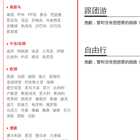
泰新马
跟团游
泰国
甲米
PP岛
曼谷
芭提雅
普吉岛
清迈
苏梅岛
马来西亚
抱歉，暂时没有您想要的线路
吉隆坡
热浪岛
沙巴岛
沙贝岛
新加坡
中东/非洲
自由行
迪拜
阿联酋
埃及
土耳其
伊朗
以色列
约旦
南非
肯尼亚
抱歉，暂时没有您想要的线路
欧洲
英国
法国
德国
瑞士
莫斯科
圣彼得堡
列支敦士登
瑞典
爱沙尼亚
圣马力诺
荷兰
比利时
卢森堡
斯洛伐克
意大利
奥地利
梵蒂冈
西班牙
葡萄牙
希腊
捷克
波兰
苏格兰
匈牙利
俄罗斯
乌克兰
丹麦
挪威
雅典
秘鲁
芬兰
东欧
西欧
北欧
澳新
澳大利亚
悉尼
墨尔本
大堡礁