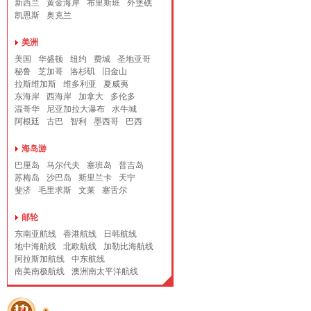
新西兰
黄金海岸
布里斯班
外堡礁
凯恩斯
奥克兰
美洲
美国
华盛顿
纽约
费城
圣地亚哥
秘鲁
芝加哥
洛杉矶
旧金山
拉斯维加斯
维多利亚
夏威夷
东海岸
西海岸
加拿大
多伦多
温哥华
尼亚加拉大瀑布
水牛城
阿根廷
古巴
智利
墨西哥
巴西
海岛游
巴厘岛
马尔代夫
塞班岛
普吉岛
苏梅岛
沙巴岛
斯里兰卡
天宁
斐济
毛里求斯
文莱
塞舌尔
邮轮
东南亚航线
香港航线
日韩航线
地中海航线
北欧航线
加勒比海航线
阿拉斯加航线
中东航线
南美南极航线
澳洲南太平洋航线