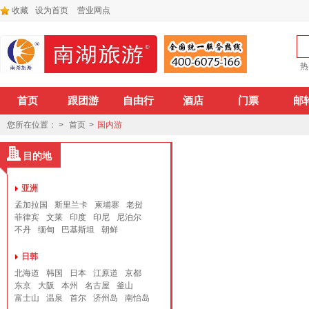
收藏
设为首页
营业网点
热
首页
跟团游
自由行
酒店
门票
邮
您所在位置： >
首页
>
国内游
目的地
亚洲
孟加拉国
斯里兰卡
柬埔寨
老挝
菲律宾
文莱
印度
印尼
尼泊尔
不丹
缅甸
巴基斯坦
朝鲜
日韩
北海道
韩国
日本
江原道
京都
东京
大阪
本州
名古屋
釜山
富士山
温泉
首尔
济州岛
南怡岛