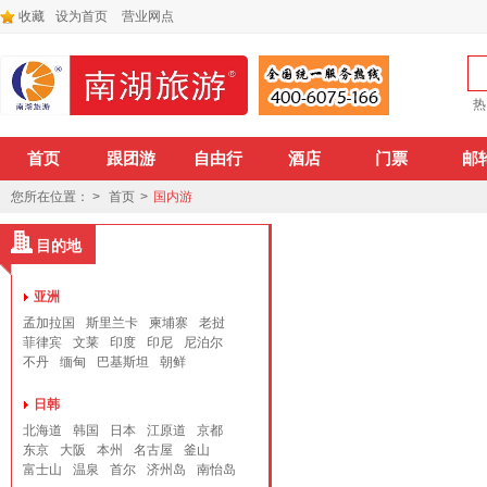
收藏
设为首页
营业网点
热
首页
跟团游
自由行
酒店
门票
邮
您所在位置： >
首页
>
国内游
目的地
亚洲
孟加拉国
斯里兰卡
柬埔寨
老挝
菲律宾
文莱
印度
印尼
尼泊尔
不丹
缅甸
巴基斯坦
朝鲜
日韩
北海道
韩国
日本
江原道
京都
东京
大阪
本州
名古屋
釜山
富士山
温泉
首尔
济州岛
南怡岛