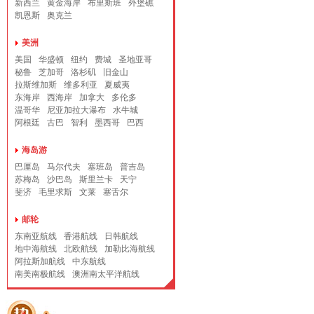
新西兰
黄金海岸
布里斯班
外堡礁
凯恩斯
奥克兰
美洲
美国
华盛顿
纽约
费城
圣地亚哥
秘鲁
芝加哥
洛杉矶
旧金山
拉斯维加斯
维多利亚
夏威夷
东海岸
西海岸
加拿大
多伦多
温哥华
尼亚加拉大瀑布
水牛城
阿根廷
古巴
智利
墨西哥
巴西
海岛游
巴厘岛
马尔代夫
塞班岛
普吉岛
苏梅岛
沙巴岛
斯里兰卡
天宁
斐济
毛里求斯
文莱
塞舌尔
邮轮
东南亚航线
香港航线
日韩航线
地中海航线
北欧航线
加勒比海航线
阿拉斯加航线
中东航线
南美南极航线
澳洲南太平洋航线