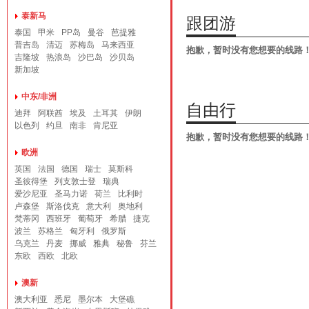
泰新马
跟团游
泰国
甲米
PP岛
曼谷
芭提雅
普吉岛
清迈
苏梅岛
马来西亚
抱歉，暂时没有您想要的线路
吉隆坡
热浪岛
沙巴岛
沙贝岛
新加坡
中东/非洲
自由行
迪拜
阿联酋
埃及
土耳其
伊朗
以色列
约旦
南非
肯尼亚
抱歉，暂时没有您想要的线路
欧洲
英国
法国
德国
瑞士
莫斯科
圣彼得堡
列支敦士登
瑞典
爱沙尼亚
圣马力诺
荷兰
比利时
卢森堡
斯洛伐克
意大利
奥地利
梵蒂冈
西班牙
葡萄牙
希腊
捷克
波兰
苏格兰
匈牙利
俄罗斯
乌克兰
丹麦
挪威
雅典
秘鲁
芬兰
东欧
西欧
北欧
澳新
澳大利亚
悉尼
墨尔本
大堡礁