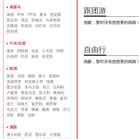
泰新马
跟团游
泰国
甲米
PP岛
曼谷
芭提雅
普吉岛
清迈
苏梅岛
马来西亚
抱歉，暂时没有您想要的线路
吉隆坡
热浪岛
沙巴岛
沙贝岛
新加坡
中东/非洲
自由行
迪拜
阿联酋
埃及
土耳其
伊朗
以色列
约旦
南非
肯尼亚
抱歉，暂时没有您想要的线路
欧洲
英国
法国
德国
瑞士
莫斯科
圣彼得堡
列支敦士登
瑞典
爱沙尼亚
圣马力诺
荷兰
比利时
卢森堡
斯洛伐克
意大利
奥地利
梵蒂冈
西班牙
葡萄牙
希腊
捷克
波兰
苏格兰
匈牙利
俄罗斯
乌克兰
丹麦
挪威
雅典
秘鲁
芬兰
东欧
西欧
北欧
澳新
澳大利亚
悉尼
墨尔本
大堡礁