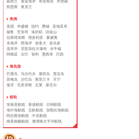
新西兰
黄金海岸
布里斯班
外堡礁
凯恩斯
奥克兰
美洲
美国
华盛顿
纽约
费城
圣地亚哥
秘鲁
芝加哥
洛杉矶
旧金山
拉斯维加斯
维多利亚
夏威夷
东海岸
西海岸
加拿大
多伦多
温哥华
尼亚加拉大瀑布
水牛城
阿根廷
古巴
智利
墨西哥
巴西
海岛游
巴厘岛
马尔代夫
塞班岛
普吉岛
苏梅岛
沙巴岛
斯里兰卡
天宁
斐济
毛里求斯
文莱
塞舌尔
邮轮
东南亚航线
香港航线
日韩航线
地中海航线
北欧航线
加勒比海航线
阿拉斯加航线
中东航线
南美南极航线
澳洲南太平洋航线