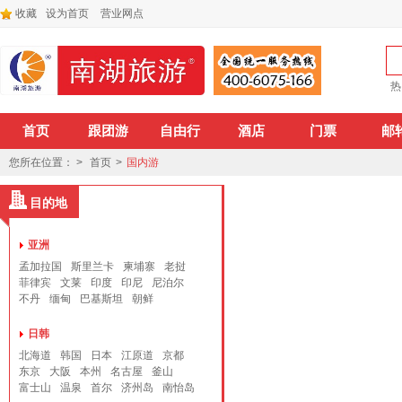
收藏
设为首页
营业网点
热
首页
跟团游
自由行
酒店
门票
邮
您所在位置： >
首页
>
国内游
目的地
亚洲
孟加拉国
斯里兰卡
柬埔寨
老挝
菲律宾
文莱
印度
印尼
尼泊尔
不丹
缅甸
巴基斯坦
朝鲜
日韩
北海道
韩国
日本
江原道
京都
东京
大阪
本州
名古屋
釜山
富士山
温泉
首尔
济州岛
南怡岛