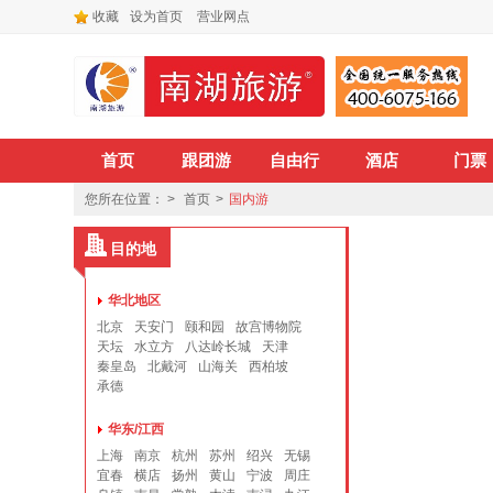
收藏
设为首页
营业网点
首页
跟团游
自由行
酒店
门票
您所在位置： >
首页
>
国内游
目的地
华北地区
北京
天安门
颐和园
故宫博物院
天坛
水立方
八达岭长城
天津
秦皇岛
北戴河
山海关
西柏坡
承德
华东/江西
上海
南京
杭州
苏州
绍兴
无锡
宜春
横店
扬州
黄山
宁波
周庄