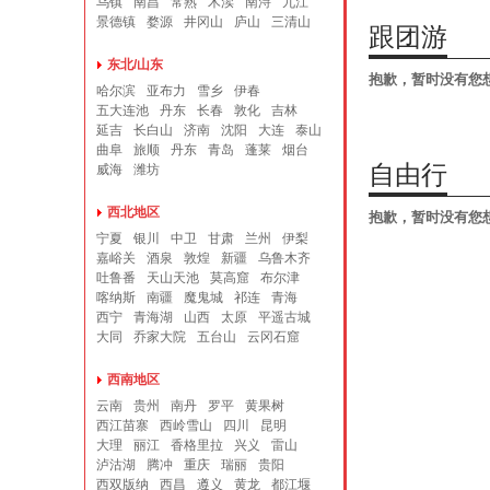
乌镇
南昌
常熟
木渎
南浔
九江
景德镇
婺源
井冈山
庐山
三清山
跟团游
东北/山东
抱歉，暂时没有您
哈尔滨
亚布力
雪乡
伊春
五大连池
丹东
长春
敦化
吉林
延吉
长白山
济南
沈阳
大连
泰山
曲阜
旅顺
丹东
青岛
蓬莱
烟台
自由行
威海
潍坊
西北地区
抱歉，暂时没有您
宁夏
银川
中卫
甘肃
兰州
伊梨
嘉峪关
酒泉
敦煌
新疆
乌鲁木齐
吐鲁番
天山天池
莫高窟
布尔津
喀纳斯
南疆
魔鬼城
祁连
青海
西宁
青海湖
山西
太原
平遥古城
大同
乔家大院
五台山
云冈石窟
西南地区
云南
贵州
南丹
罗平
黄果树
西江苗寨
西岭雪山
四川
昆明
大理
丽江
香格里拉
兴义
雷山
泸沽湖
腾冲
重庆
瑞丽
贵阳
西双版纳
西昌
遵义
黄龙
都江堰