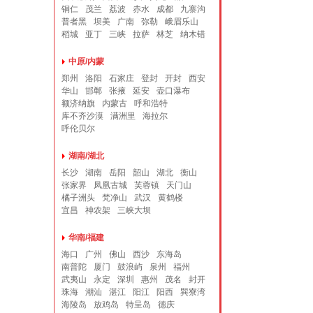
铜仁
茂兰
荔波
赤水
成都
九寨沟
普者黑
坝美
广南
弥勒
峨眉乐山
稻城
亚丁
三峡
拉萨
林芝
纳木错
中原/内蒙
郑州
洛阳
石家庄
登封
开封
西安
华山
邯郸
张掖
延安
壶口瀑布
额济纳旗
内蒙古
呼和浩特
库不齐沙漠
满洲里
海拉尔
呼伦贝尔
湖南/湖北
长沙
湖南
岳阳
韶山
湖北
衡山
张家界
凤凰古城
芙蓉镇
天门山
橘子洲头
梵净山
武汉
黄鹤楼
宜昌
神农架
三峡大坝
华南/福建
海口
广州
佛山
西沙
东海岛
南普陀
厦门
鼓浪屿
泉州
福州
武夷山
永定
深圳
惠州
茂名
封开
珠海
潮汕
湛江
阳江
阳西
巽寮湾
海陵岛
放鸡岛
特呈岛
德庆