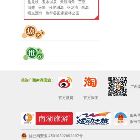
盘龙峡
玉水温泉
天涯海角
三亚
博鳌
兴隆
分界洲岛
亚龙湾
西岛
蜈支洲岛
热带谷国家森林公园
关注广西南湖国旅：
广西
官方微博
官方淘宝
服务热线
服务项
桂公网安备 45010302002897号