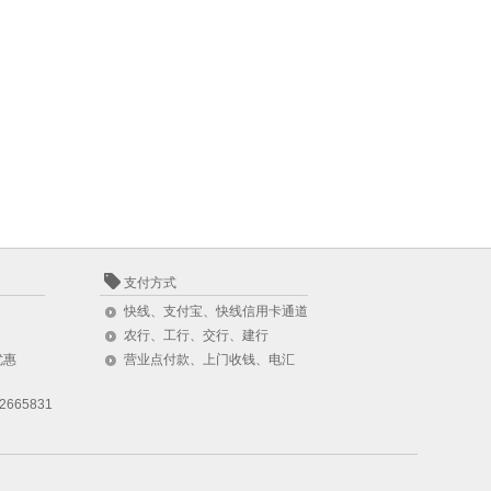
支付方式
快线、支付宝、快线信用卡通道
农行、工行、交行、建行
优惠
营业点付款、上门收钱、电汇
2665831