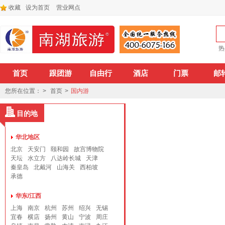
收藏
设为首页
营业网点
热
首页
跟团游
自由行
酒店
门票
邮
您所在位置： >
首页
>
国内游
目的地
华北地区
北京
天安门
颐和园
故宫博物院
天坛
水立方
八达岭长城
天津
秦皇岛
北戴河
山海关
西柏坡
承德
华东/江西
上海
南京
杭州
苏州
绍兴
无锡
宜春
横店
扬州
黄山
宁波
周庄