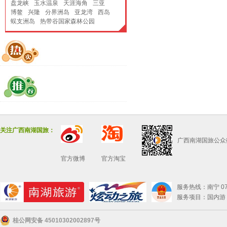
盘龙峡
玉水温泉
天涯海角
三亚
博鳌
兴隆
分界洲岛
亚龙湾
西岛
蜈支洲岛
热带谷国家森林公园
关注广西南湖国旅：
广西南湖国旅公众
官方微博
官方淘宝
服务热线：南宁 0771
服务项目：国内游 
桂公网安备 45010302002897号