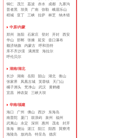
铜仁
茂兰
荔波
赤水
成都
九寨沟
普者黑
坝美
广南
弥勒
峨眉乐山
稻城
亚丁
三峡
拉萨
林芝
纳木错
中原/内蒙
郑州
洛阳
石家庄
登封
开封
西安
华山
邯郸
张掖
延安
壶口瀑布
额济纳旗
内蒙古
呼和浩特
库不齐沙漠
满洲里
海拉尔
呼伦贝尔
湖南/湖北
长沙
湖南
岳阳
韶山
湖北
衡山
张家界
凤凰古城
芙蓉镇
天门山
橘子洲头
梵净山
武汉
黄鹤楼
宜昌
神农架
三峡大坝
华南/福建
海口
广州
佛山
西沙
东海岛
南普陀
厦门
鼓浪屿
泉州
福州
武夷山
永定
深圳
惠州
茂名
封开
珠海
潮汕
湛江
阳江
阳西
巽寮湾
海陵岛
放鸡岛
特呈岛
德庆