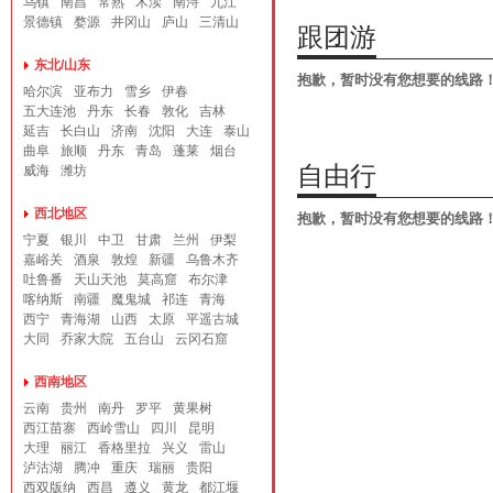
乌镇
南昌
常熟
木渎
南浔
九江
景德镇
婺源
井冈山
庐山
三清山
跟团游
东北/山东
抱歉，暂时没有您想要的线路
哈尔滨
亚布力
雪乡
伊春
五大连池
丹东
长春
敦化
吉林
延吉
长白山
济南
沈阳
大连
泰山
曲阜
旅顺
丹东
青岛
蓬莱
烟台
自由行
威海
潍坊
西北地区
抱歉，暂时没有您想要的线路
宁夏
银川
中卫
甘肃
兰州
伊梨
嘉峪关
酒泉
敦煌
新疆
乌鲁木齐
吐鲁番
天山天池
莫高窟
布尔津
喀纳斯
南疆
魔鬼城
祁连
青海
西宁
青海湖
山西
太原
平遥古城
大同
乔家大院
五台山
云冈石窟
西南地区
云南
贵州
南丹
罗平
黄果树
西江苗寨
西岭雪山
四川
昆明
大理
丽江
香格里拉
兴义
雷山
泸沽湖
腾冲
重庆
瑞丽
贵阳
西双版纳
西昌
遵义
黄龙
都江堰