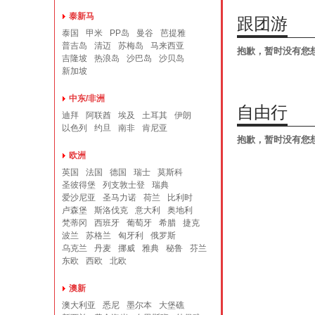
泰新马
跟团游
泰国
甲米
PP岛
曼谷
芭提雅
普吉岛
清迈
苏梅岛
马来西亚
抱歉，暂时没有您
吉隆坡
热浪岛
沙巴岛
沙贝岛
新加坡
中东/非洲
自由行
迪拜
阿联酋
埃及
土耳其
伊朗
以色列
约旦
南非
肯尼亚
抱歉，暂时没有您
欧洲
英国
法国
德国
瑞士
莫斯科
圣彼得堡
列支敦士登
瑞典
爱沙尼亚
圣马力诺
荷兰
比利时
卢森堡
斯洛伐克
意大利
奥地利
梵蒂冈
西班牙
葡萄牙
希腊
捷克
波兰
苏格兰
匈牙利
俄罗斯
乌克兰
丹麦
挪威
雅典
秘鲁
芬兰
东欧
西欧
北欧
澳新
澳大利亚
悉尼
墨尔本
大堡礁