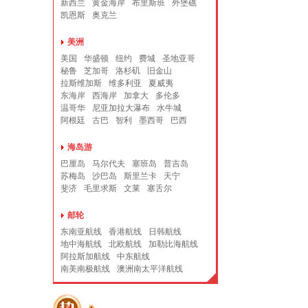
新西兰
黄金海岸
布里斯班
外堡礁
凯恩斯
奥克兰
美洲
美国
华盛顿
纽约
费城
圣地亚哥
秘鲁
芝加哥
洛杉矶
旧金山
拉斯维加斯
维多利亚
夏威夷
东海岸
西海岸
加拿大
多伦多
温哥华
尼亚加拉大瀑布
水牛城
阿根廷
古巴
智利
墨西哥
巴西
海岛游
巴厘岛
马尔代夫
塞班岛
普吉岛
苏梅岛
沙巴岛
斯里兰卡
天宁
斐济
毛里求斯
文莱
塞舌尔
邮轮
东南亚航线
香港航线
日韩航线
地中海航线
北欧航线
加勒比海航线
阿拉斯加航线
中东航线
南美南极航线
澳洲南太平洋航线