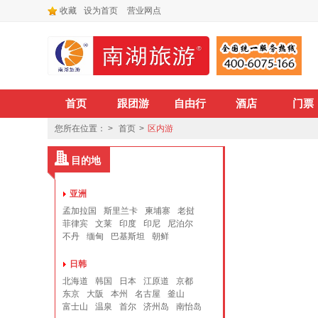
收藏
设为首页
营业网点
首页
跟团游
自由行
酒店
门票
您所在位置： >
首页
>
区内游
目的地
亚洲
孟加拉国
斯里兰卡
柬埔寨
老挝
菲律宾
文莱
印度
印尼
尼泊尔
不丹
缅甸
巴基斯坦
朝鲜
日韩
北海道
韩国
日本
江原道
京都
东京
大阪
本州
名古屋
釜山
富士山
温泉
首尔
济州岛
南怡岛