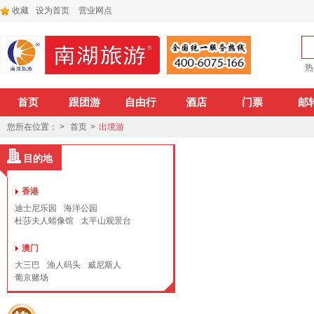
收藏
设为首页
营业网点
热
首页
跟团游
自由行
酒店
门票
邮
您所在位置： >
首页
>
出境游
目的地
香港
迪士尼乐园
海洋公园
杜莎夫人蜡像馆
太平山观景台
澳门
大三巴
渔人码头
威尼斯人
葡京赌场